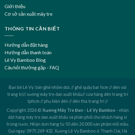
Giới thiệu
Cơ sở sản xuất mây tre
THÔNG TIN CẦN BIẾT
Hướng dẫn đặt hàng
Hướng dẫn thanh toán
Lê Vy Bamboo Blog
Câu hỏi thường gặp - FAQ
Bạn bè Lê Vy:
bàn ghế nhôm đúc
//
ghế quầy bar hcm
//
đèn vải
trang trí
//
xưởng mây tre đan xuất khẩu
//
cửa hàng đèn trang trí
tphcm
//
phụ kiện đèn
//
đèn thả trang trí
//
Copyright 2026 ©
Xưởng Mây Tre Đan - Lê Vy Bamboo
- nhận
đặt hàng mây tre đan xuất khẩu và phân phối cho khách hàng sỉ
trong nước. Nhận đơn hàng từ 50 đến 20.000 sản phẩm mỗi mẫu.
Gọi ngay:
0975 269 432
. Xưởng Lê Vy Bamboo ở Thanh Oai, Hà