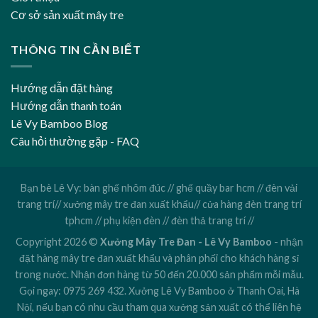
Cơ sở sản xuất mây tre
THÔNG TIN CẦN BIẾT
Hướng dẫn đặt hàng
Hướng dẫn thanh toán
Lê Vy Bamboo Blog
Câu hỏi thường gặp - FAQ
Bạn bè Lê Vy:
bàn ghế nhôm đúc
//
ghế quầy bar hcm
//
đèn vải
trang trí
//
xưởng mây tre đan xuất khẩu
//
cửa hàng đèn trang trí
tphcm
//
phụ kiện đèn
//
đèn thả trang trí
//
Copyright 2026 ©
Xưởng Mây Tre Đan - Lê Vy Bamboo
- nhận
đặt hàng mây tre đan xuất khẩu và phân phối cho khách hàng sỉ
trong nước. Nhận đơn hàng từ 50 đến 20.000 sản phẩm mỗi mẫu.
Gọi ngay:
0975 269 432
. Xưởng Lê Vy Bamboo ở Thanh Oai, Hà
Nội, nếu bạn có nhu cầu tham qua xưởng sản xuất có thể liên hệ