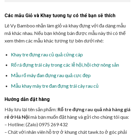
Các mẫu Giỏ và Khay tương tự có thể bạn sẽ thích
Lê Vy Bamboo nhận làm giỏ và khay đựng với đa dạng mẫu
mã khác nhau. Nếu bạn không bán được mẫu này thì có thể
xem thêm các mẫu khác tương tự bên dưới nhé:
Khay tre đựng rau củ quả cứng cáp
Rổ rá đựng trái cây trong các lễ hội, hội chợ nông sản
Mẫu rổ mây đan đựng rau quả cực đẹp
Mẫu khay mây tre đan đựng trái cây rau củ
Hướng dẫn đặt hàng
Hãy lưu lại tên sản phẩm:
Rổ tre đựng rau quả nhà hàng giá
rẻ ở Hà Nội
mà bạn muốn đặt hàng và gửi cho chúng tôi qua:
– Hotline: (Zalo) 0975 269 432
– Chát với nhân viên hỗ trợ ở khung chát tawk.to ở góc phải