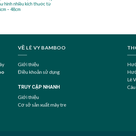
ư hình nhiều kích thước từ
8cm – 48cm
VỀ LÊ VY BAMBOO
TH
ây
Giới thiệu
Hướ
oo
Điều khoản sử dụng
Hướ
Lê 
TRUY CẬP NHANH
Câu
Giới thiệu
Cơ sở sản xuất mây tre