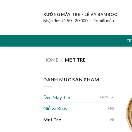
Skip
to
XƯỞNG MÂY TRE - LÊ VY BAMBOO
content
Nhận đơn từ 50 - 20.000 chiếc mỗi mẫu
TR
HOME
/
MẸT TRE
DANH MỤC SẢN PHẨM
Đèn Mây Tre
(162)
Giỏ và Khay
(40)
Mẹt Tre
(4)