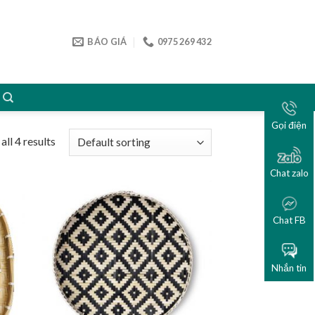
BÁO GIÁ
0975 269 432
Gọi điện
ll 4 results
Chat zalo
Chat FB
Nhắn tin