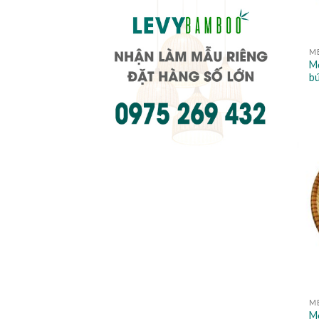
M
Mẹ
b
M
Mẹ