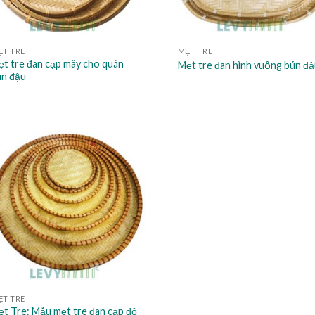
ẸT TRE
MẸT TRE
t tre đan cạp mây cho quán
Mẹt tre đan hình vuông bún đậ
ún đậu
ẸT TRE
t Tre: Mẫu mẹt tre đan cạp đỏ