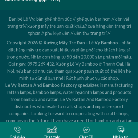
Bạn bè Lê Vy:
bàn ghế nhôm đúc
//
ghế quầy bar hcm
//
đèn vải
trang trí
//
xưởng mây tre đan xuất khẩu
//
cửa hàng đèn trang trí
tphcm
//
phụ kiện đèn
//
đèn thả trang trí
//
Copyright 2026 ©
Xưởng Mây Tre Đan - Lê Vy Bamboo
- nhận
đặt hàng mây tre đan xuất khẩu và phân phối cho khách hàng sỉ
trong nước. Nhận đơn hàng từ 50 đến 20.000 sản phẩm mỗi mẫu.
Gọi ngay:
0975 269 432
. Xưởng Lê Vy Bamboo ở Thanh Oai, Hà
Nội, nếu bạn có nhu cầu tham qua xưởng sản xuất có thể liên hệ
mình sẽ dẫn đi bạn nhé! Rất hạnh phục vụ các shop.
Le Vy Rattan And Bamboo Factory
specializes in manufacturing
rattan lamps, bamboo lamps, water hyacinth lamps and products
from bamboo and rattan. Le Vy Rattan And Bamboo Factory
distributes wholesale to craft shops and import-export
companies. Looking forward to cooperating with craft shops,
company in the future. If you have a need for bamboo and rattan
lamps or products from rattan and bamboo, please contact Zalo:
0975 269 432
Gọi điện
Chat zalo
Chat FB
Nhắn tin