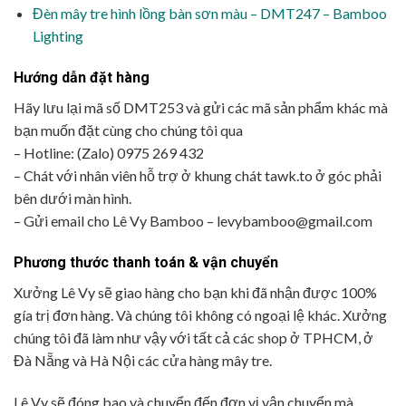
Đèn mây tre hình lồng bàn sơn màu – DMT247 – Bamboo
Lighting
Hướng dẫn đặt hàng
Hãy lưu lại mã số DMT253 và gửi các mã sản phẩm khác mà
bạn muốn đặt cùng cho chúng tôi qua
– Hotline: (Zalo) 0975 269 432
– Chát với nhân viên hỗ trợ ở khung chát tawk.to ở góc phải
bên dưới màn hình.
– Gửi email cho Lê Vy Bamboo – levybamboo@gmail.com
Phương thước thanh toán & vận chuyển
Xưởng Lê Vy sẽ giao hàng cho bạn khi đã nhận được 100%
gía trị đơn hàng. Và chúng tôi không có ngoại lệ khác. Xưởng
chúng tôi đã làm như vậy với tất cả các shop ở TPHCM, ở
Đà Nẵng và Hà Nội các cửa hàng mây tre.
Lê Vy sẽ đóng bao và chuyển đến đơn vị vận chuyển mà