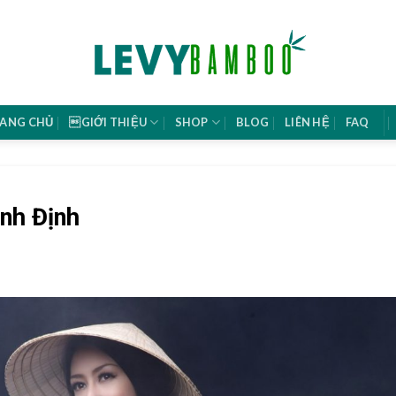
ANG CHỦ
GIỚI THIỆU
SHOP
BLOG
LIÊN HỆ
FAQ
ình Định