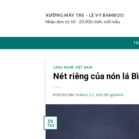
Skip
to
XƯỞNG MÂY TRE - LÊ VY BAMBOO
content
Nhận đơn từ 50 - 20.000 chiếc mỗi mẫu
TR
LÀNG NGHỀ VIỆT NAM
Nét riêng của nón lá B
POSTED ON
THÁNG 3 1, 2021
BY
@DMIN
01
Th3