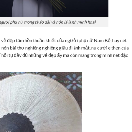
ười phụ nữ trong tà áo dài và nón lá (ảnh minh họa)
ện vẻ đẹp tâm hồn thuần khiết của người phụ nữ Nam Bộ, hay nét
c nón bài thơ nghiêng nghiêng giấu đi ánh mắt, nụ cười e thẹn của
hỉ hội tụ đầy đủ những vẻ đẹp ấy mà còn mang trong mình nét đặc