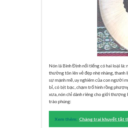
Nón lá Bình Định nổi tiếng có hai loại là
thường tôn lên vẻ đẹp nhẹ nhàng, thanh l
sự mạnh mẽ, uy nghiêm của con người miề
bỉ, có bịt bạc, chạm trổ hình rồng phượng
xưa, nón chỉ dành riêng cho giới thượng 
trào phúng:
Xem thêm:
Chàng trai khuyết tật 