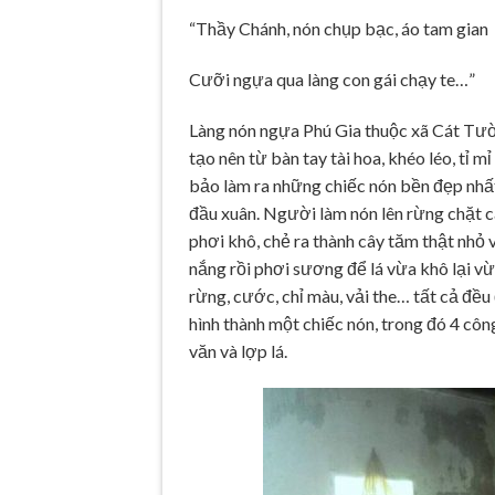
“Thầy Chánh, nón chụp bạc, áo tam gian
Cưỡi ngựa qua làng con gái chạy te…”
Làng nón ngựa Phú Gia thuộc xã Cát Tườ
tạo nên từ bàn tay tài hoa, khéo léo, tỉ
bảo làm ra những chiếc nón bền đẹp nhất
đầu xuân. Người làm nón lên rừng chặt c
phơi khô, chẻ ra thành cây tăm thật nhỏ
nắng rồi phơi sương để lá vừa khô lại v
rừng, cước, chỉ màu, vải the… tất cả đề
hình thành một chiếc nón, trong đó 4 côn
văn và lợp lá.