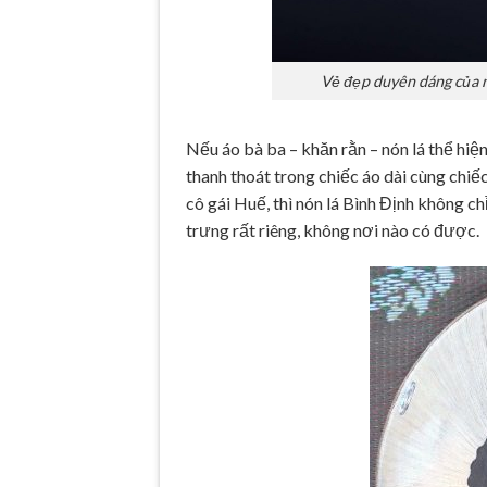
Vẻ đẹp duyên dáng của ng
Nếu áo bà ba – khăn rằn – nón lá thể hi
thanh thoát trong chiếc áo dài cùng chiế
cô gái Huế, thì nón lá Bình Định không c
trưng rất riêng, không nơi nào có được.