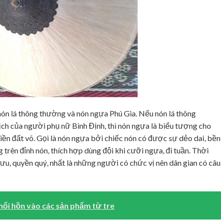
: nón lá thông thường và nón ngựa Phú Gia. Nếu nón lá thông
ịch của người phụ nữ Bình Định, thì nón ngựa là biểu tượng cho
n đất võ. Gọi là nón ngựa bởi chiếc nón có được sự dẻo dai, bền
 trên đỉnh nón, thích hợp dùng đội khi cưỡi ngựa, đi tuần. Thời
lưu, quyền quý, nhất là những người có chức vị nên dân gian có câu
thổi hồn vào các sản phẩm từ tre