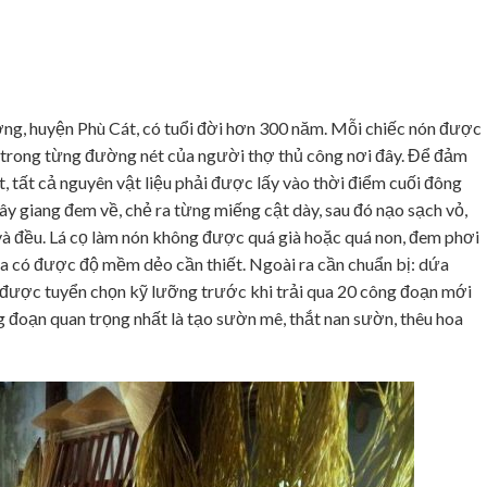
ng, huyện Phù Cát, có tuổi đời hơn 300 năm. Mỗi chiếc nón được
 mỉ trong từng đường nét của người thợ thủ công nơi đây. Để đảm
, tất cả nguyên vật liệu phải được lấy vào thời điểm cuối đông
ây giang đem về, chẻ ra từng miếng cật dày, sau đó nạo sạch vỏ,
 và đều. Lá cọ làm nón không được quá già hoặc quá non, đem phơi
ừa có được độ mềm dẻo cần thiết. Ngoài ra cần chuẩn bị: dứa
u được tuyển chọn kỹ lưỡng trước khi trải qua 20 công đoạn mới
g đoạn quan trọng nhất là tạo sườn mê, thắt nan sườn, thêu hoa