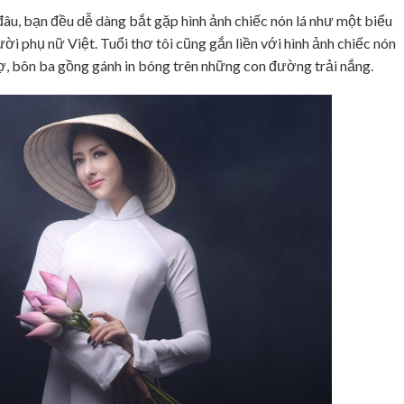
 đâu, bạn đều dễ dàng bắt gặp hình ảnh chiếc nón lá như một biểu
i phụ nữ Việt. Tuổi thơ tôi cũng gắn liền với hình ảnh chiếc nón
hợ, bôn ba gồng gánh in bóng trên những con đường trải nắng.