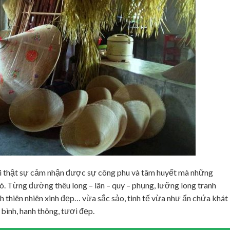
ới thật sự cảm nhận được sự công phu và tâm huyết mà những
. Từng đường thêu long – lân – quy – phụng, lưỡng long tranh
nh thiên nhiên xinh đẹp… vừa sắc sảo, tinh tế vừa như ẩn chứa khát
ình, hanh thông, tươi đẹp.