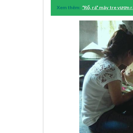
Xem thêm:
“Rổ, rá” mây tre vươn r