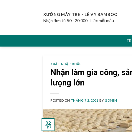
Skip
to
XƯỞNG MÂY TRE - LÊ VY BAMBOO
content
Nhận đơn từ 50 - 20.000 chiếc mỗi mẫu
TR
XUẤT NHẬP KHẨU
Nhận làm gia công, sả
lượng lớn
POSTED ON
THÁNG 7 2, 2021
BY
@DMIN
02
Th7