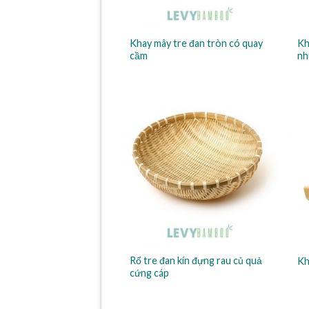
Khay mây tre đan tròn có quay
Kh
cầm
nh
Rổ tre đan kín đựng rau củ quả
Kh
cứng cáp