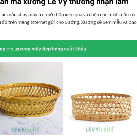
đan mà xưởng Lê Vy thường nhận làm
ác mẫu khay mây tre, mời bạn xem qua và chọn cho mình mẫu có
u đó trên mạng internet gửi cho xưởng. Xưởng sẽ xem mẫu và báo
g tre, gương mây đẹp hàng xuất khẩu