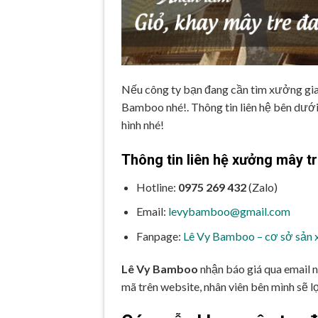
Nếu công ty bạn đang cần tìm xưởng gia c
Bamboo nhé!. Thông tin liên hệ bên dưới
hình nhé!
Thông tin liên hệ xưởng mây 
Hotline:
0975 269 432
(Zalo)
Email:
levybamboo@gmail.com
Fanpage:
Lê Vy Bamboo – cơ sở sản x
Lê Vy Bamboo
nhận báo giá qua email 
mã trên website, nhân viên bên mình sẽ l