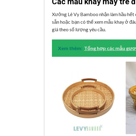
Các mẫu khay mây tre 
Xưởng Lê Vy Bamboo nhận làm hầu hết c
sẵn hoặc bạn có thể xem mẫu khay ở đâ
giá theo số lượng yêu cầu.
Xem thêm:
Tổng hợp các mẫu gươn