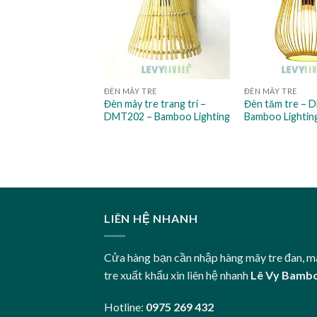
 TRE
ĐÈN MÂY TRE
ĐÈN MÂY TRE
 tre hình chuông
Đèn mây tre trang trí –
Đèn tăm tre – 
H40 cm – DMT001 –
DMT202 – Bamboo Lighting
Bamboo Lightin
& Rattan Lighting
LIÊN HỆ NHANH
Cửa hàng bạn cần nhập hàng mây tre đan, m
tre xuất khẩu xin liên hệ nhanh
Lê Vy Bamb
Hotline:
0975 269 432