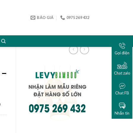
BÁO GIÁ
0975 269 432
Gọi điện
 –
Chat zalo
Chat FB
n
Nhắn tin