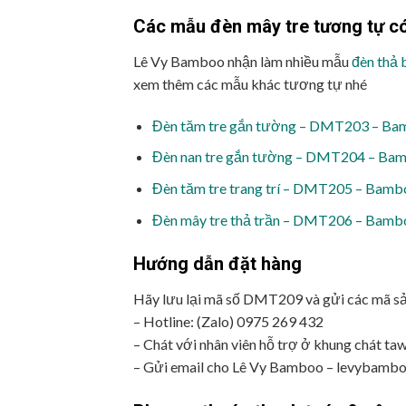
Các mẫu đèn mây tre tương tự có
Lê Vy Bamboo nhận làm nhiều mẫu
đèn thả 
xem thêm các mẫu khác tương tự nhé
Đèn tăm tre gắn tường – DMT203 – Bam
Đèn nan tre gắn tường – DMT204 – Bam
Đèn tăm tre trang trí – DMT205 – Bamb
Đèn mây tre thả trần – DMT206 – Bambo
Hướng dẫn đặt hàng
Hãy lưu lại mã số DMT209 và gửi các mã s
– Hotline: (Zalo) 0975 269 432
– Chát với nhân viên hỗ trợ ở khung chát ta
– Gửi email cho Lê Vy Bamboo – levybam