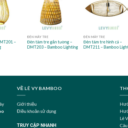
ĐÈN MÂY TRE
ĐÈN MÂY TRE
DMT201 –
Đèn tăm tre gắn tường –
Đèn tăm tre hình cá –
g
DMT203 – Bamboo Lighting
DMT211 – Bamboo Ligh
VỀ LÊ VY BAMBOO
TH
ây
Giới thiệu
Hướ
oo
Điều khoản sử dụng
Hướ
Lê 
TRUY CẬP NHANH
Câu