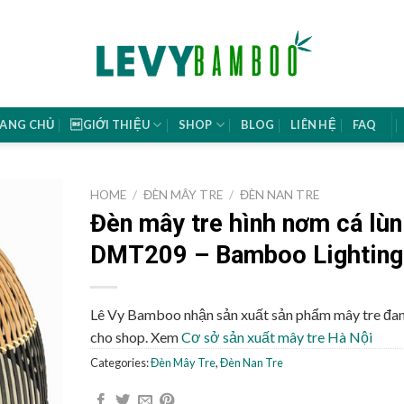
ANG CHỦ
GIỚI THIỆU
SHOP
BLOG
LIÊN HỆ
FAQ
HOME
/
ĐÈN MÂY TRE
/
ĐÈN NAN TRE
Đèn mây tre hình nơm cá lùn
DMT209 – Bamboo Lighting
Lê Vy Bamboo nhận sản xuất sản phẩm mây tre đa
cho shop. Xem
Cơ sở sản xuất mây tre Hà Nội
Categories:
Đèn Mây Tre
,
Đèn Nan Tre